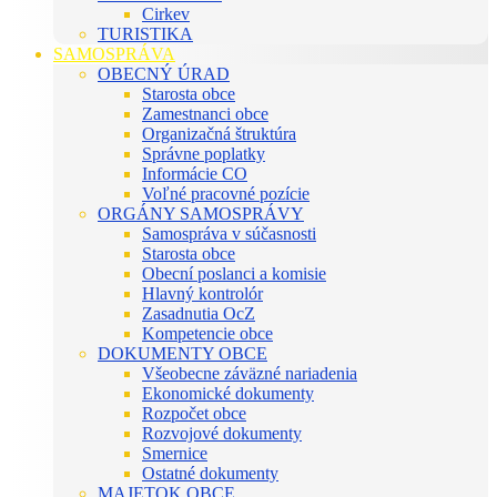
Cirkev
TURISTIKA
SAMOSPRÁVA
OBECNÝ ÚRAD
Starosta obce
Zamestnanci obce
Organizačná štruktúra
Správne poplatky
Informácie CO
Voľné pracovné pozície
ORGÁNY SAMOSPRÁVY
Samospráva v súčasnosti
Starosta obce
Obecní poslanci a komisie
Hlavný kontrolór
Zasadnutia OcZ
Kompetencie obce
DOKUMENTY OBCE
Všeobecne záväzné nariadenia
Ekonomické dokumenty
Rozpočet obce
Rozvojové dokumenty
Smernice
Ostatné dokumenty
MAJETOK OBCE