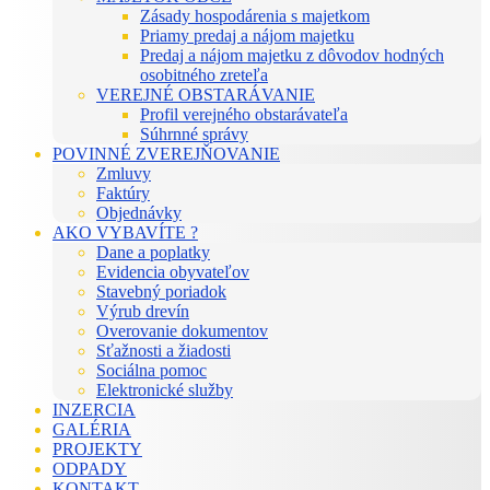
Zásady hospodárenia s majetkom
Priamy predaj a nájom majetku
Predaj a nájom majetku z dôvodov hodných
osobitného zreteľa
VEREJNÉ OBSTARÁVANIE
Profil verejného obstarávateľa
Súhrnné správy
POVINNÉ ZVEREJŇOVANIE
Zmluvy
Faktúry
Objednávky
AKO VYBAVÍTE ?
Dane a poplatky
Evidencia obyvateľov
Stavebný poriadok
Výrub drevín
Overovanie dokumentov
Sťažnosti a žiadosti
Sociálna pomoc
Elektronické služby
INZERCIA
GALÉRIA
PROJEKTY
ODPADY
KONTAKT