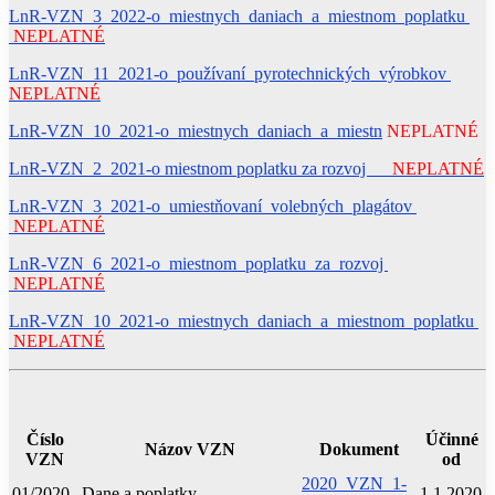
LnR-VZN_3_2022-o_miestnych_daniach_a_miestnom_poplatku
NEPLATNÉ
L
nR-VZN_11_2021-o_používaní_pyrotechnických_výrobkov
NEPLATNÉ
LnR-VZN_10_2021-o_miestnych_daniach_a_miestn
NEPLATNÉ
LnR-VZN_2_2021-o miestnom poplatku za rozvoj
NEPLATNÉ
LnR-VZN_3_2021-o_umiestňovaní_volebných_plagátov
NEPLATNÉ
LnR-VZN_6_2021-o_miestnom_poplatku_za_rozvoj
NEPLATNÉ
LnR-VZN_10_2021-o_miestnych_daniach_a_miestnom_poplatku
NEPLATNÉ
Číslo
Účinné
Názov VZN
Dokument
VZN
od
2020_VZN_1-
01/2020
Dane a poplatky
1.1.2020