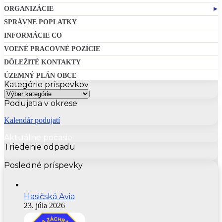
ORGANIZÁCIE
Cirkev
SPRÁVNE POPLATKY
INFORMÁCIE CO
VOĽNÉ PRACOVNÉ POZÍCIE
DÔLEŽITÉ KONTAKTY
ÚZEMNÝ PLÁN OBCE
Kategórie príspevkov
Kategórie
príspevkov
Podujatia v okrese
Kalendár podujatí
Aktuálne počasie
Triedenie odpadu
Posledné príspevky
Hasičská Avia
23. júla 2026