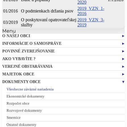
2020
2019_VZN_1-
01/2016
O podmienkach držania psov
2016
O poskytovaní opatrovateľskej
2019_VZN_3-
03/2019
služby
2019
Menu
O NAŠEJ OBCI
Základné informácie
INFORMÁCIE O SAMOSPRÁVE
Profil obce
Obecný úrad
POVINNÉ ZVEREJŇOVANIE
História obce
Starosta obce
Zmluvy
AKO VYBAVÍTE ?
Obecné symboly
Zamestnanci obce
Faktúry
Stavebný poriadok
VEREJNÉ OBSTARÁVANIA
Kultúra
Hlavný kontrolór
Objednávky
Výrub drevín
Súhrnné správy
MAJETOK OBCE
Kompetencie obce
Dane a poplatky
Profil verejného obstarávateľa
Zásady hospodárenia s majetkom
DOKUMENTY OBCE
Organizačná štruktúra
Evidencia obyvateľov
Priamy predaj a nájom majetku
Všeobecne záväzné nariadenia
Obecní poslanci a komisie
Overovanie dokumentov
Predaj a nájom majetku z dôvodov hodných osobitného zreteľa
Ekonomické dokumenty
Zasadnutia OcZ
Sťažnosti a žiadosti
Rozpočet obce
Sociálna pomoc
Rozvojové dokumenty
Elektronické služby
Smernice
Ostatné dokumenty