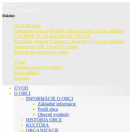
Dnes je:
sobota, 8 augusta 2026
Dôležité:
Hasičská Avia
Odvolanie času zvýšeného nebezpečenstva vzniku požiaru
ÚZEMNÝ PLÁN BALOCKÉ VRCHY
Pomôžme obnoviť Kaplnku v Javorine: Výzva na finančnú
podporu pri 100. výročí jej vzniku
Pátranie po nezvestnej osobe
Úvod
Ochrana osobných údajov
Mapa stránky
Kontakt
ÚVOD
O OBCI
INFORMÁCIE O OBCI
Základné informácie
Profil obce
Obecné symboly
HISTÓRIA OBCE
KULTÚRA
ORGANIZÁCIE