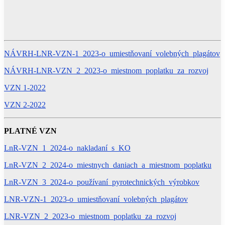
NÁVRH-LNR-VZN-1_2023-o_umiestňovaní_volebných_plagátov
NÁVRH-LNR-VZN_2_2023-o_miestnom_poplatku_za_rozvoj
VZN 1-2022
VZN 2-2022
PLATNÉ VZN
LnR-VZN_1_2024-o_nakladaní_s_KO
LnR-VZN_2_2024-o_miestnych_daniach_a_miestnom_poplatku
LnR-VZN_3_2024-o_používaní_pyrotechnických_výrobkov
LNR-VZN-1_2023-o_umiestňovaní_volebných_plagátov
LNR-VZN_2_2023-o_miestnom_poplatku_za_rozvoj