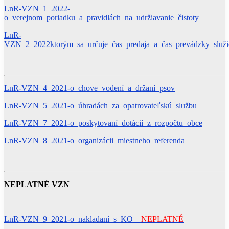
LnR-VZN_1_2022-
o_verejnom_poriadku_a_pravidlách_na_udržiavanie_čistoty
LnR-
VZN_2_2022ktorým_sa_určuje_čas_predaja_a_čas_prevádzky_služi
LnR-VZN_4_2021-o_chove_vodení_a_držaní_psov
LnR-VZN_5_2021-o_úhradách_za_opatrovateľskú_službu
LnR-VZN_7_2021-o_poskytovaní_dotácií_z_rozpočtu_obce
LnR-VZN_8_2021-o_organizácii_miestneho_referenda
NEPLATNÉ VZN
LnR-VZN_9_2021-o_nakladaní_s_KO
NEPLATNÉ