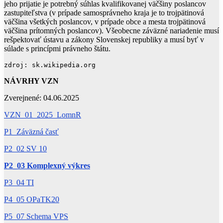
jeho prijatie je potrebný súhlas kvalifikovanej väčšiny poslancov
zastupiteľstva (v prípade samosprávneho kraja je to trojpätinová
väčšina všetkých poslancov, v prípade obce a mesta trojpätinová
väčšina prítomných poslancov). Všeobecne záväzné nariadenie musí
rešpektovať ústavu a zákony Slovenskej republiky a musí byť v
súlade s princípmi právneho štátu.
zdroj: sk.wikipedia.org
NÁVRHY VZN
Zverejnené: 04.06.2025
VZN_01_2025_LomnR
P1_Záväzná časť
P2_02 SV 10
P2_03 Komplexný výkres
P3_04 TI
P4_05 OPaTK20
P5_07 Schema VPS