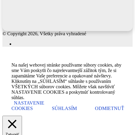
© Copyright 2026, Všetky práva vyhradené
Facebook
Back
to
top
Na našej webovej stránke používame súbory cookies, aby
button
sme Vám poskytli čo najrelevantnejší zážitok tým, že si
zapamätáme Vaše preferencie a opakované návštevy.
Kliknutím na „SÚHLASÍM“ súhlasíte s používaním
VŠETKÝCH súborov cookies. Môžete však navštíviť
NASTAVENIE COOKIES a poskytnúť kontrolovaný
súhlas.
NASTAVENIE
COOKIES
SÚHLASÍM
ODMIETNUŤ
Zatvoriť